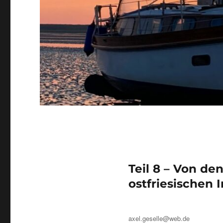
Teil 8 – Von d
ostfriesischen 
Autor
axel.geselle@web.de