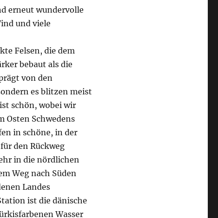
ind erneut wundervolle
ind und viele
kte Felsen, die dem
rker bebaut als die
eprägt von den
ondern es blitzen meist
ist schön, wobei wir
 im Osten Schwedens
en in schöne, in der
r für den Rückweg
ehr in die nördlichen
 dem Weg nach Süden
rdenen Landes
tation ist die dänische
türkisfarbenen Wasser