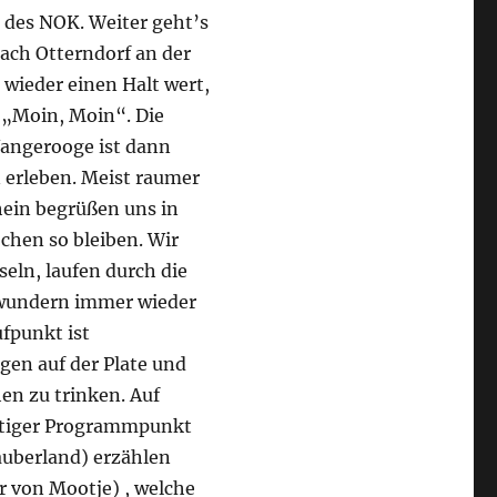
 des NOK. Weiter geht’s
ach Otterndorf an der
l wieder einen Halt wert,
 „Moin, Moin“. Die
Wangerooge ist dann
n erleben. Meist raumer
hein begrüßen uns in
chen so bleiben. Wir
eln, laufen durch die
ewundern immer wieder
fpunkt ist
gen auf der Plate und
en zu trinken. Auf
htiger Programmpunkt
auberland) erzählen
r von Mootje) , welche