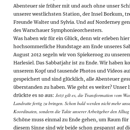
Abenteuer sie früher mit und auch ohne unser Schi
unserer westlichsten Station, der Insel Borkum, tr
Freunde Walter und Sylvia. Und auf Norderney gen
des Warschauer Symphonieorchesters.
Was haben wir für ein Glück, denn wir erleben hier 
hochsommerliche Hundstage am Ende unseres Sab
August 2012 segeln wir von Spiekeroog zu unser
Harlesiel. Das Sabbatjahr ist zu Ende. Wir haben 
unserem Kopf und tausende Photos und Videos auf
gespeichert und sind glücklich, alle Abenteuer g
überstanden zu haben. Wie geht es weiter? Unser l
Jetzt gilt es, die Transformation vom Wa
drückte es so aus:
Landratte fertig zu bringen. Schon bald werden nicht mehr uns
Koordinaten, sondern die Takte unserer Arbeitgeber den Allta
Schöne muss einmal zu Ende gehen, um Raum für N
diesem Sinne sind wir beide schon gespannt auf d