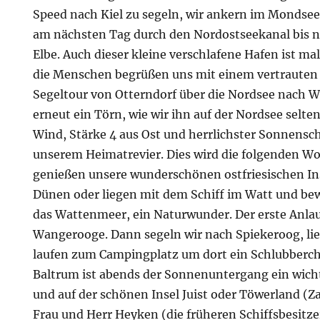
Speed nach Kiel zu segeln, wir ankern im Mondsee
am nächsten Tag durch den Nordostseekanal bis n
Elbe. Auch dieser kleine verschlafene Hafen ist ma
die Menschen begrüßen uns mit einem vertrauten
Segeltour von Otterndorf über die Nordsee nach 
erneut ein Törn, wie wir ihn auf der Nordsee selte
Wind, Stärke 4 aus Ost und herrlichster Sonnensc
unserem Heimatrevier. Dies wird die folgenden Wo
genießen unsere wunderschönen ostfriesischen Ins
Dünen oder liegen mit dem Schiff im Watt und b
das Wattenmeer, ein Naturwunder. Der erste Anlau
Wangerooge. Dann segeln wir nach Spiekeroog, lie
laufen zum Campingplatz um dort ein Schlubberch
Baltrum ist abends der Sonnenuntergang ein wic
und auf der schönen Insel Juist oder Töwerland (Z
Frau und Herr Heyken (die früheren Schiffsbesitze