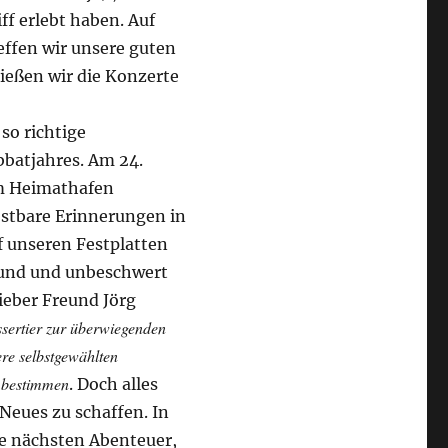
ff erlebt haben. Auf
effen wir unsere guten
ießen wir die Konzerte
so richtige
batjahres. Am 24.
em Heimathafen
kostbare Erinnerungen in
 unseren Festplatten
esund und unbeschwert
ieber Freund Jörg
ssertier zur überwiegenden
ere selbstgewählten
g bestimmen
. Doch alles
eues zu schaffen. In
ie nächsten Abenteuer,