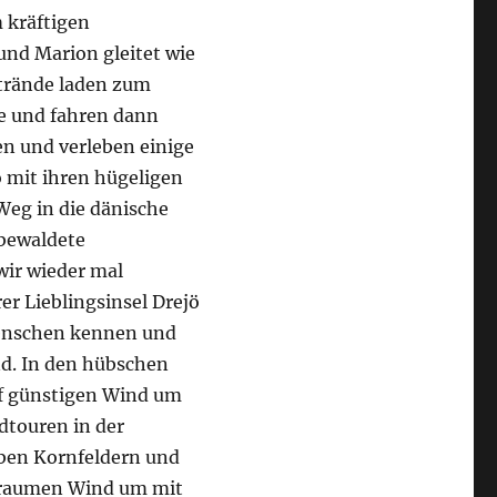
 kräftigen
und Marion gleitet wie
strände laden zum
ge und fahren dann
en und verleben einige
ö mit ihren hügeligen
Weg in die dänische
 bewaldete
wir wieder mal
r Lieblingsinsel Drejö
 Menschen kennen und
nd. In den hübschen
uf günstigen Wind um
dtouren in der
lben Kornfeldern und
n raumen Wind um mit