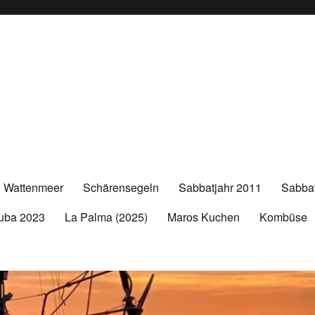
n Wattenmeer
Schärensegeln
Sabbatjahr 2011
Sabbat
uba 2023
La Palma (2025)
Maros Kuchen
Kombüse