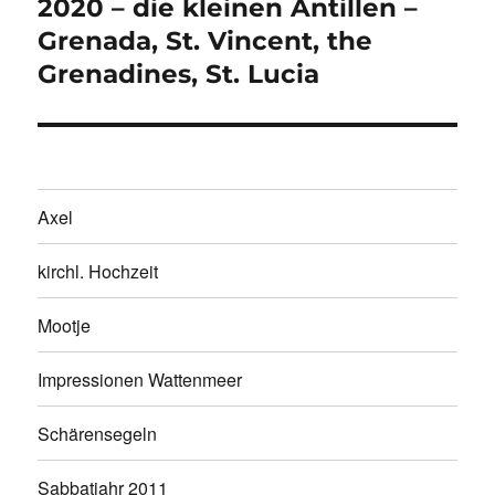
2020 – die kleinen Antillen –
Nächster
Beitrag:
Grenada, St. Vincent, the
Grenadines, St. Lucia
Axel
kirchl. Hochzeit
Mootje
Impressionen Wattenmeer
Schärensegeln
Sabbatjahr 2011