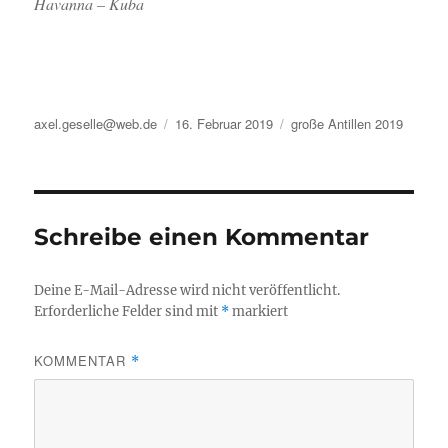
Havanna – Kuba
Autor
Veröffentlicht
Kategorien
axel.geselle@web.de
16. Februar 2019
große Antillen 2019
am
Schreibe einen Kommentar
Deine E-Mail-Adresse wird nicht veröffentlicht.
Erforderliche Felder sind mit
*
markiert
KOMMENTAR
*