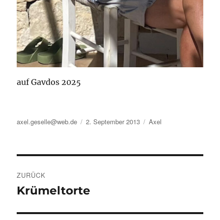
auf Gavdos 2025
Autor
Veröffentlicht
Kategorien
axel.geselle@web.de
2. September 2013
Axel
am
Beitragsnavigation
ZURÜCK
Krümeltorte
Vorheriger
Beitrag: